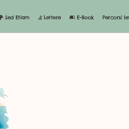
Sed Etiam
Lettere
E-Book
Percorsi le