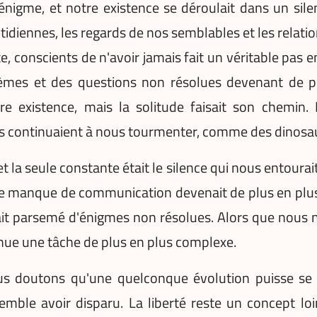
 énigme, et notre existence se déroulait dans un si
otidiennes, les regards de nos semblables et les relat
conscients de n'avoir jamais fait un véritable pas en
blèmes et des questions non résolues devenant de pl
 existence, mais la solitude faisait son chemin.
s continuaient à nous tourmenter, comme des dinosa
 la seule constante était le silence qui nous entourait
le manque de communication devenait de plus en plus 
ait parsemé d'énigmes non résolues. Alors que nous
venue une tâche de plus en plus complexe.
ous doutons qu'une quelconque évolution puisse se p
 semble avoir disparu. La liberté reste un concept loi