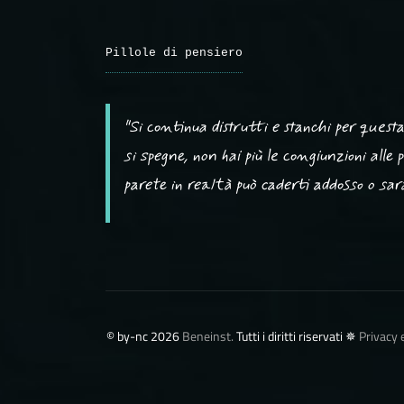
Pillole di pensiero
"Si continua distrutti e stanchi per ques
si spegne, non hai più le congiunzioni alle
parete in realtà può caderti addosso o sarà 
©️ by-nc 2026
Beneinst.
Tutti i diritti riservati ✵
Privacy 