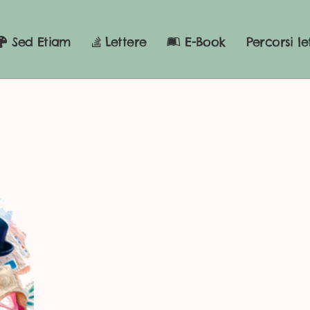
Sed Etiam
Lettere
E-Book
Percorsi le