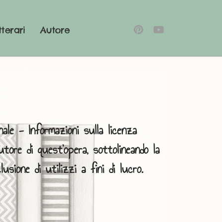
tterari
Autore
ale - Informazioni sulla licenza
utore di quest'opera, sottolineando la
usione di utilizzi a fini di lucro.