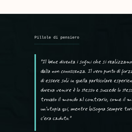
Pillole di pensiero
"Il bene diventa i sogni che si realizzano
dalla non conoscenza. Il vero punto di for
di essere soli in quella particolare esper
doveva venire è lo stesso e succede lo stes
trovato il mondo al contrario, come il mo
un’utopia qui, mentre bisogna sempre torn
c'era caduto."