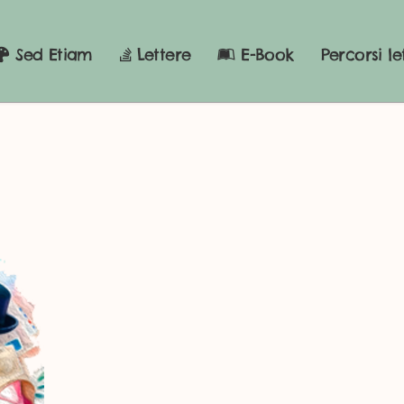
Sed Etiam
Lettere
E-Book
Percorsi le