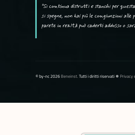
"Si continua distrutti e stanchi per ques
si spegne, non hai più le congiunzioni alle
parete in realtà può caderti addosso o sarà 
©️ by-nc 2026
Beneinst.
Tutti i diritti riservati ✵
Privacy 